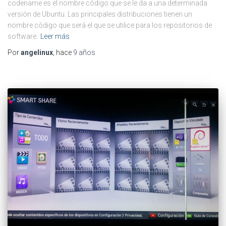
codename es el nombre código que se le da a una determinada
versión de Ubuntu. Las principales distribuciones tienen un
nombre código que será el que se utilice para los repositorios de
software.
Leer más
Por
angelinux
, hace
9 años