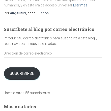
humanos, y en esta era de acceso universal
Leer más
Por
angelinux
, hace
11 años
Suscríbete al blog por correo electrónico
Introduce tu correo electrónico para suscribirte a este blog y
recibir avisos de nuevas entradas.
Dirección
de
correo
electrónico
SUSCRIBIRSE
Únete a otros 55 suscriptores
Más visitados