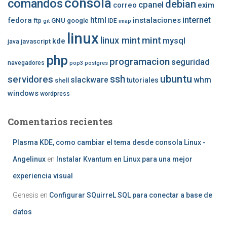
consola
comandos
debian
cpanel
correo
exim
internet
fedora
html
instalaciones
GNU
google
ftp
IDE
git
imap
linux
mint
linux mint
mysql
kde
javascript
java
php
programacion
seguridad
navegadores
pop3
postgres
ubuntu
ssh
servidores
slackware
whm
tutoriales
shell
windows
wordpress
Comentarios recientes
Plasma KDE, como cambiar el tema desde consola Linux -
Angelinux
en
Instalar Kvantum en Linux para una mejor
experiencia visual
Genesis
en
Configurar SQuirreL SQL para conectar a base de
datos