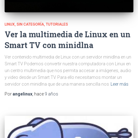
LINUX
SIN CATEGORÍA
TUTORIALES
Ver la multimedia de Linux en un
Smart TV con minidlna
Ver contenido multimedia de Linux con un servidor minidlna en un
Smart TV Podemos convertir nuestra computadora con Linux en
un centro multimedia que nos permita accesar a imágenes, audio
y video desde un Smart TV. Para ello necesitamos montar un
servidor con minidlna que de una manera sencilla nos
Leer más
Por
angelinux
, hace
9 años