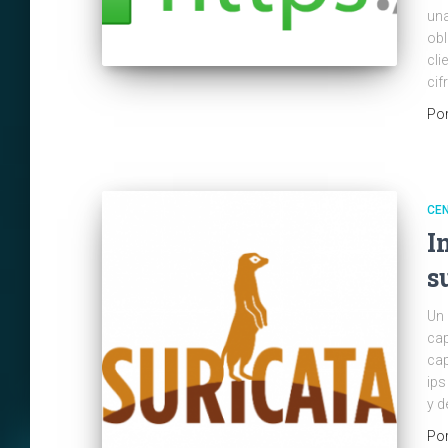
una
obl
cli
cif
Po
CE
I
s
Un 
cap
cap
ips
y 
Po