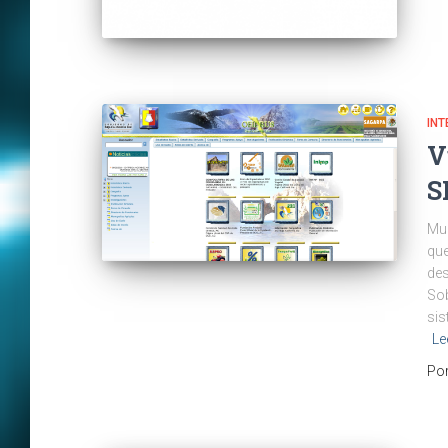
INT
V
S
Muc
que
des
Sob
sis
Le
Po