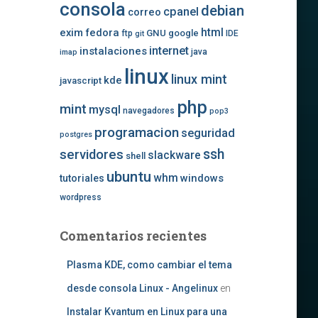
consola
debian
cpanel
correo
exim
fedora
html
GNU
google
ftp
IDE
git
internet
instalaciones
java
imap
linux
linux mint
kde
javascript
php
mint
mysql
navegadores
pop3
programacion
seguridad
postgres
ssh
servidores
slackware
shell
ubuntu
whm
windows
tutoriales
wordpress
Comentarios recientes
Plasma KDE, como cambiar el tema
desde consola Linux - Angelinux
en
Instalar Kvantum en Linux para una