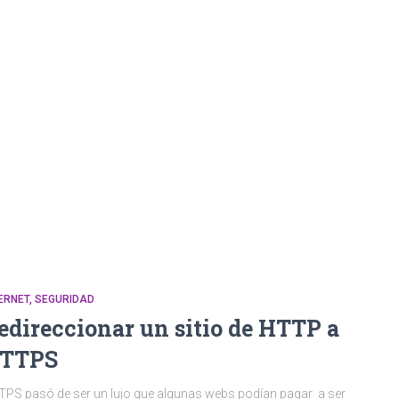
ERNET
SEGURIDAD
edireccionar un sitio de HTTP a
TTPS
PS pasó de ser un lujo que algunas webs podían pagar a ser