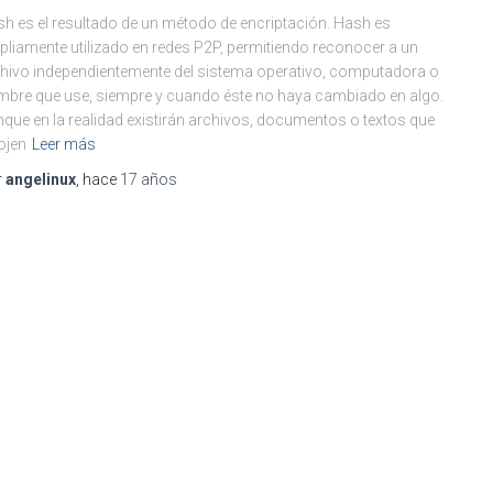
h es el resultado de un método de encriptación. Hash es
liamente utilizado en redes P2P, permitiendo reconocer a un
hivo independientemente del sistema operativo, computadora o
bre que use, siempre y cuando éste no haya cambiado en algo.
que en la realidad existirán archivos, documentos o textos que
ojen
Leer más
r
angelinux
, hace
17 años