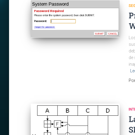
SE
P
W
Los
sus
deb
de 
ina
Le
Po
INT
L
S