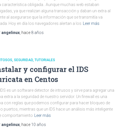
 característica obligada.. Aunque muchas web estaban
igadas, ya que realizan alguna transacción y daban un extra al
ente al asegurarse que la información que se transmitía va
rada. Hoy en día los navegadores alertan a los
Leer más
r
angelinux
, hace
8 años
NTOSOS
SEGURIDAD
TUTORIALES
nstalar y configurar el IDS
uricata en Centos
IDS es un software detector de intrusos y sirve para agregar una
a extra a la seguridad de nuestro servidor. Un firewall es una
a con reglas que podemos configurar para hacer bloqueo de
 o puertos, mientras que un IDS hace un análisis más inteligente
de comportamiento
Leer más
r
angelinux
, hace
10 años