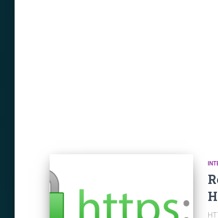
INT
R
H
HTT