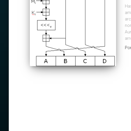
Has
amp
arc
nom
Aun
arr
Po