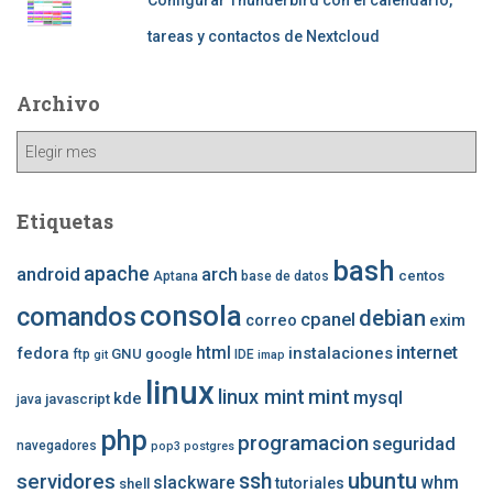
tareas y contactos de Nextcloud
Archivo
Archivo
Etiquetas
bash
apache
android
arch
centos
Aptana
base de datos
consola
comandos
debian
cpanel
correo
exim
internet
fedora
html
instalaciones
GNU
google
ftp
IDE
git
imap
linux
mint
linux mint
mysql
kde
javascript
java
php
programacion
seguridad
navegadores
pop3
postgres
ubuntu
ssh
servidores
slackware
whm
tutoriales
shell