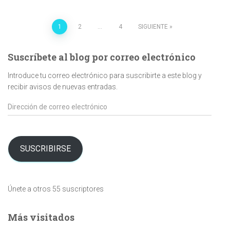
Paginación
1
2
…
4
SIGUIENTE
de
Suscríbete al blog por correo electrónico
entradas
Introduce tu correo electrónico para suscribirte a este blog y
recibir avisos de nuevas entradas.
Dirección
de
correo
electrónico
SUSCRIBIRSE
Únete a otros 55 suscriptores
Más visitados