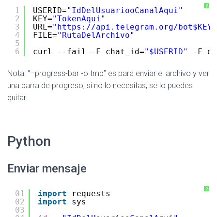
?
1
USERID=
"IdDelUsuariooCanalAqui"
2
KEY=
"TokenAqui"
3
URL=
"
https://api.telegram.org/bot
$KEY/
4
FILE=
"RutaDelArchivo"
5
6
curl --fail -F chat_id=
"$USERID"
-F do
Nota: “–progress-bar -o tmp” es para enviar el archivo y ver
una barra de progreso, si no lo necesitas, se lo puedes
quitar.
Python
Enviar mensaje
?
01
import
requests
02
import
sys
03