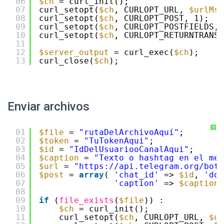
06
$ch
= curl_init();
07
curl_setopt(
$ch
, CURLOPT_URL, 
$urlMsg
08
curl_setopt(
$ch
, CURLOPT_POST, 1);
09
curl_setopt(
$ch
, CURLOPT_POSTFIELDS, 
10
curl_setopt(
$ch
, CURLOPT_RETURNTRANSF
11
12
$server_output
= curl_exec(
$ch
);
13
curl_close(
$ch
);
Enviar archivos
?
01
$file
= 
"rutaDelArchivoAquí"
; 
02
$token
= 
"TuTokenAqui"
; 
03
$id
= 
"IdDelUsuariooCanalAqui"
; 
04
$caption
= 
"Texto o hashtag en el men
05
$url
= 
"
https://api.telegram.org/bot
{
06
$post
= 
array
( 
'chat_id'
=> 
$id
, 
'doc
07
'caption'
=> 
$caption
08
09
if
(
file_exists
(
$file
)) : 
10
$ch
= curl_init(); 
11
curl_setopt(
$ch
, CURLOPT_URL, 
$ur