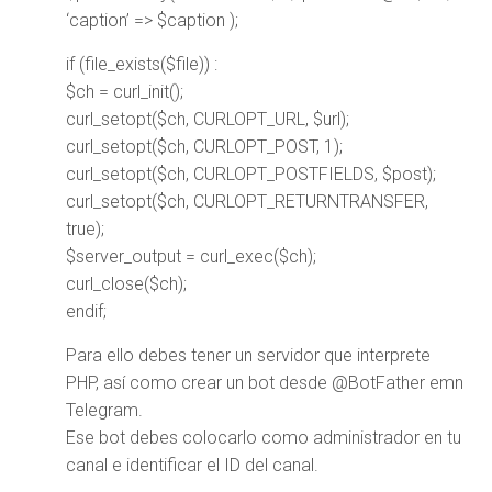
‘caption’ => $caption );
if (file_exists($file)) :
$ch = curl_init();
curl_setopt($ch, CURLOPT_URL, $url);
curl_setopt($ch, CURLOPT_POST, 1);
curl_setopt($ch, CURLOPT_POSTFIELDS, $post);
curl_setopt($ch, CURLOPT_RETURNTRANSFER,
true);
$server_output = curl_exec($ch);
curl_close($ch);
endif;
Para ello debes tener un servidor que interprete
PHP, así como crear un bot desde @BotFather emn
Telegram.
Ese bot debes colocarlo como administrador en tu
canal e identificar el ID del canal.