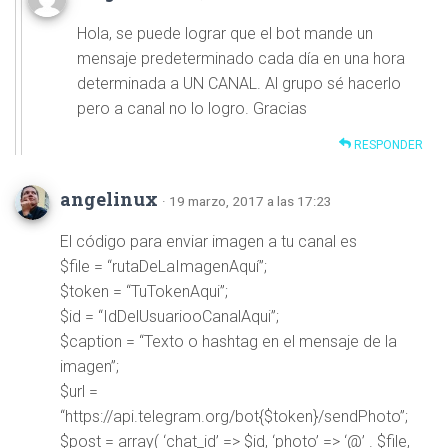
Hola, se puede lograr que el bot mande un
mensaje predeterminado cada día en una hora
determinada a UN CANAL. Al grupo sé hacerlo
pero a canal no lo logro. Gracias
RESPONDER
angelinux
· 19 marzo, 2017 a las 17:23
El código para enviar imagen a tu canal es
$file = “rutaDeLaImagenAquí”;
$token = “TuTokenAqui”;
$id = “IdDelUsuariooCanalAqui”;
$caption = “Texto o hashtag en el mensaje de la
imagen”;
$url =
“https://api.telegram.org/bot{$token}/sendPhoto”;
$post = array( ‘chat_id’ => $id, ‘photo’ => ‘@’ . $file,