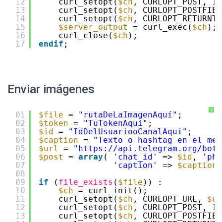
12
curl_setopt(
$ch
, CURLOPT_POST, 1)
13
curl_setopt(
$ch
, CURLOPT_POSTFIEL
14
curl_setopt(
$ch
, CURLOPT_RETURNTR
15
$server_output
= curl_exec(
$ch
); 
16
curl_close(
$ch
); 
17
endif
; 
Enviar imágenes
?
01
$file
= 
"rutaDeLaImagenAquí"
; 
02
$token
= 
"TuTokenAqui"
; 
03
$id
= 
"IdDelUsuariooCanalAqui"
; 
04
$caption
= 
"Texto o hashtag en el men
05
$url
= 
"
https://api.telegram.org/bot
{
06
$post
= 
array
( 
'chat_id'
=> 
$id
, 
'pho
07
'caption'
=> 
$caption
08
09
if
(
file_exists
(
$file
)) : 
10
$ch
= curl_init(); 
11
curl_setopt(
$ch
, CURLOPT_URL, 
$ur
12
curl_setopt(
$ch
, CURLOPT_POST, 1)
13
curl_setopt(
$ch
, CURLOPT_POSTFIEL