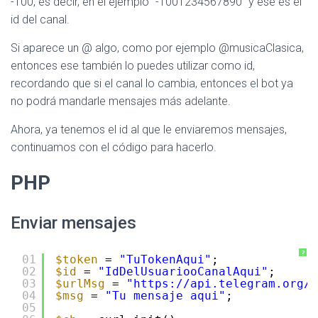
-100, es decir, en el ejemplo “-1001234567890” y ese es el
id del canal.
Si aparece un @ algo, como por ejemplo @musicaClasica,
entonces ese también lo puedes utilizar como id,
recordando que si el canal lo cambia, entonces el bot ya
no podrá mandarle mensajes más adelante.
Ahora, ya tenemos el id al que le enviaremos mensajes,
continuamos con el código para hacerlo.
PHP
Enviar mensajes
?
01
$token
= 
"TuTokenAqui"
;
02
$id
= 
"IdDelUsuariooCanalAqui"
;
03
$urlMsg
= 
"
https://api.telegram.org/b
04
$msg
= 
"Tu mensaje aqui"
;
05