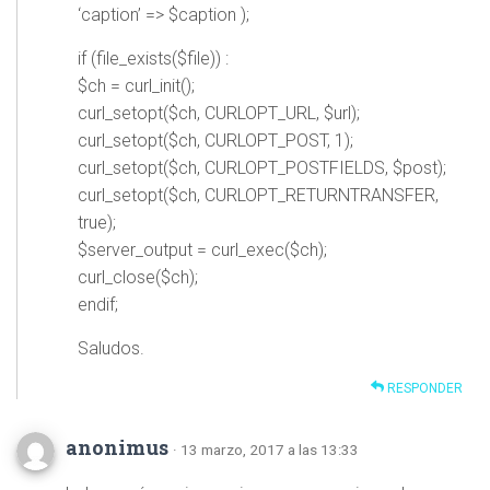
‘caption’ => $caption );
if (file_exists($file)) :
$ch = curl_init();
curl_setopt($ch, CURLOPT_URL, $url);
curl_setopt($ch, CURLOPT_POST, 1);
curl_setopt($ch, CURLOPT_POSTFIELDS, $post);
curl_setopt($ch, CURLOPT_RETURNTRANSFER,
true);
$server_output = curl_exec($ch);
curl_close($ch);
endif;
Saludos.
RESPONDER
anonimus
· 13 marzo, 2017 a las 13:33