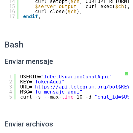
14
curl_setopt(
$ch
, CURLOPT_RETURNTR
15
$server_output
= curl_exec(
$ch
); 
16
curl_close(
$ch
); 
17
endif
; 
Bash
Enviar mensaje
?
1
USERID=
"IdDelUsuariooCanalAqui"
2
KEY=
"TokenAqui"
3
URL=
"
https://api.telegram.org/bot
$KEY/
4
MSG=
"Tu mensaje aqui"
5
curl -s --max-
time
10 -d 
"chat_id=$USE
Enviar archivos