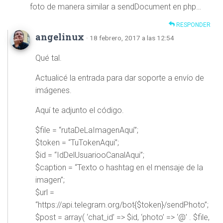
foto de manera similar a sendDocument en php…
RESPONDER
angelinux
· 18 febrero, 2017 a las 12:54
Qué tal.
Actualicé la entrada para dar soporte a envío de
imágenes.
Aquí te adjunto el código.
$file = “rutaDeLaImagenAquí”;
$token = “TuTokenAqui”;
$id = “IdDelUsuariooCanalAqui”;
$caption = “Texto o hashtag en el mensaje de la
imagen”;
$url =
“https://api.telegram.org/bot{$token}/sendPhoto”;
$post = array( ‘chat_id’ => $id, ‘photo’ => ‘@’ . $file,