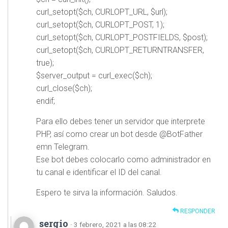
curl_setopt($ch, CURLOPT_URL, $url);
curl_setopt($ch, CURLOPT_POST, 1);
curl_setopt($ch, CURLOPT_POSTFIELDS, $post);
curl_setopt($ch, CURLOPT_RETURNTRANSFER,
true);
$server_output = curl_exec($ch);
curl_close($ch);
endif;
Para ello debes tener un servidor que interprete
PHP, así como crear un bot desde @BotFather
emn Telegram.
Ese bot debes colocarlo como administrador en
tu canal e identificar el ID del canal.
Espero te sirva la información. Saludos.
RESPONDER
sergio
· 3 febrero, 2021 a las 08:22