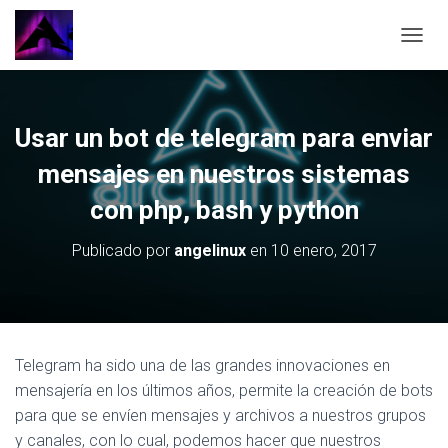
CAMBI
Usar un bot de telegram para enviar
mensajes en nuestros sistemas
con php, bash y python
Publicado por
angelinux
en
10 enero, 2017
Telegram ha sido una de las grandes innovaciones en
mensajería en los últimos años, permite la creación de bots
para que se envíen mensajes y archivos a nuestros grupos
y canales, con lo cual, podemos hacer que nuestros