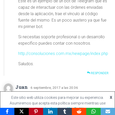
Éste es un ejemplo de un bot de Telegram que es
capaz de interactuar con las órdenes enviadas
desde la aplicación, trae el vínculo al código
fuente del mismo. Es un poco austero ya que fue
mi primer bot.
Si necesitas soporte profesional o un desarrollo
específico puedes contar con nosotros.
http://consoluciones.com.mx/newpage/index.php
Saludos.
RESPONDER
Juan
· 6 septiembre, 2017 a las 20:36
Este sitio web utiliza cookies para mejorar su experiencia.
X
Buenas. Quisiera tu ayuda. creé un bot con
Asumiremos que acepta esta política siempre mientras use
@chatfuel (que crea bot sin programar) pero
este sitio web.
Aceptar
Ver Política
cuando envío los mensajes no llegan a mi canal.