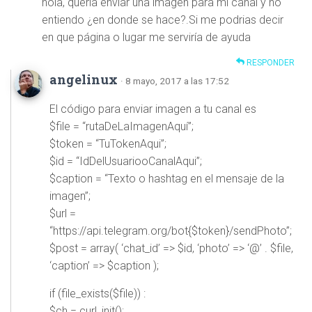
hola, quería enviar una imagen para mi canal y no
entiendo ¿en donde se hace?.Si me podrias decir
en que página o lugar me serviría de ayuda
RESPONDER
angelinux
· 8 mayo, 2017 a las 17:52
El código para enviar imagen a tu canal es
$file = “rutaDeLaImagenAquí”;
$token = “TuTokenAqui”;
$id = “IdDelUsuariooCanalAqui”;
$caption = “Texto o hashtag en el mensaje de la
imagen”;
$url =
“https://api.telegram.org/bot{$token}/sendPhoto”;
$post = array( ‘chat_id’ => $id, ‘photo’ => ‘@’ . $file,
‘caption’ => $caption );
if (file_exists($file)) :
$ch = curl_init();