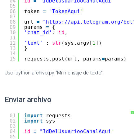
04
id
=
"IdDelUsuariooCanalAqui"
05
06
token 
=
"TokenAqui"
07
08
url 
=
"
https://api.telegram.org/bot
"
09
params 
=
{
10
'chat_id'
: 
id
,
11
12
'text'
: 
str
(sys.argv[
1
])
13
}
14
15
requests.post(url, params
=
params)
Uso: python archivo.py “Mi mensaje de texto”;
Enviar archivo
?
01
import
requests
02
import
sys
03
04
id
=
"IdDelUsuariooCanalAqui"
05