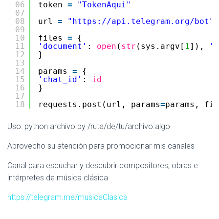
06
token 
=
"TokenAqui"
07
08
url 
=
"
https://api.telegram.org/bot
"
09
10
files 
=
{
11
'document'
: 
open
(
str
(sys.argv[
1
]), 
'r
12
}
13
14
params 
=
{
15
'chat_id'
: 
id
16
}
17
18
requests.post(url, params
=
params, fil
Uso: python archivo.py /ruta/de/tu/archivo.algo
Aprovecho su atención para promocionar mis canales
Canal para escuchar y descubrir compositores, obras e
intérpretes de música clásica
https://telegram.me/musicaClasica