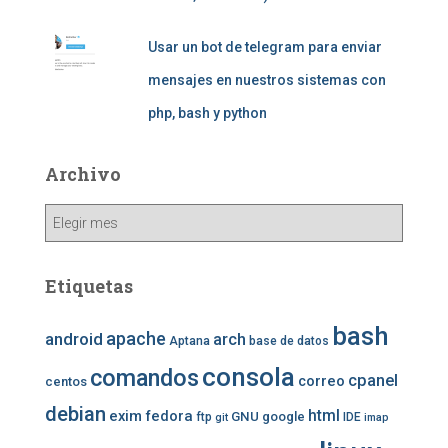
Usar un bot de telegram para enviar
mensajes en nuestros sistemas con
php, bash y python
Archivo
Archivo
Etiquetas
bash
apache
android
arch
Aptana
base de datos
consola
comandos
cpanel
correo
centos
debian
exim
fedora
html
GNU
google
ftp
IDE
git
imap