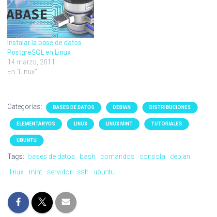
Instalar la base de datos
PostgreSQL en Linux
14 marzo, 2011
En "Linux"
Categorías:
BASES DE DATOS
DEBIAN
DISTRIBUCIONES
ELEMENTARYOS
LINUX
LINUX MINT
TUTORIALES
UBUNTU
Tags:
bases de datos
bash
comandos
consola
debian
linux
mint
servidor
ssh
ubuntu