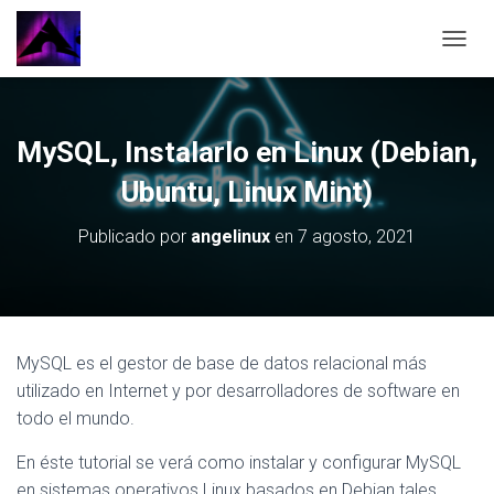
CAMBI
MySQL, Instalarlo en Linux (Debian,
Ubuntu, Linux Mint)
Publicado por
angelinux
en
7 agosto, 2021
MySQL es el gestor de base de datos relacional más
utilizado en Internet y por desarrolladores de software en
todo el mundo.
En éste tutorial se verá como instalar y configurar MySQL
en sistemas operativos Linux basados en Debian tales