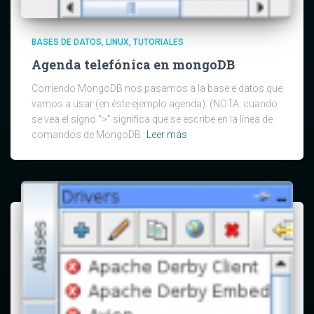
BASES DE DATOS
LINUX
TUTORIALES
Agenda telefónica en mongoDB
Corriendo MongoDB nos pasamos a la base e datos que
vamos a usar (en éste ejemplo agenda). (NOTA: cuando
se vea el signo “>” significa que se escribe en la línea de
comandos de MongoDB.
Leer más