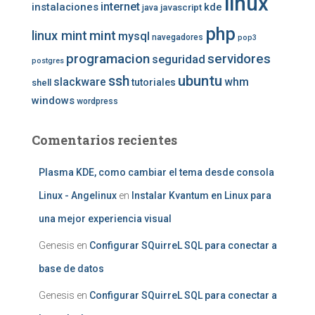
linux
internet
instalaciones
kde
javascript
java
php
mint
linux mint
mysql
navegadores
pop3
programacion
servidores
seguridad
postgres
ubuntu
ssh
slackware
whm
tutoriales
shell
windows
wordpress
Comentarios recientes
Plasma KDE, como cambiar el tema desde consola
Linux - Angelinux
en
Instalar Kvantum en Linux para
una mejor experiencia visual
Genesis
en
Configurar SQuirreL SQL para conectar a
base de datos
Genesis
en
Configurar SQuirreL SQL para conectar a