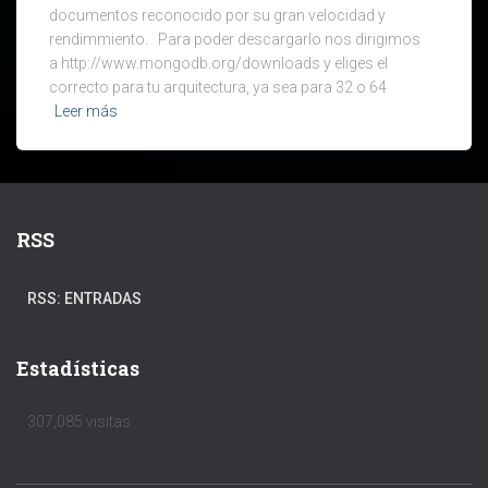
documentos reconocido por su gran velocidad y
rendimmiento. Para poder descargarlo nos dirigimos
a http://www.mongodb.org/downloads y eliges el
correcto para tu arquitectura, ya sea para 32 o 64
Leer más
RSS
RSS: ENTRADAS
Estadísticas
307,085 visitas