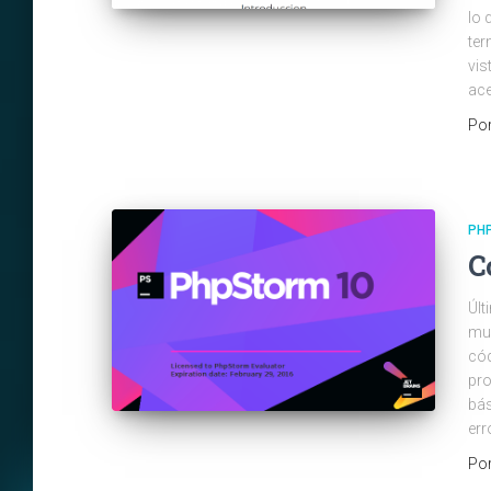
lo 
ter
vis
ace
Po
PH
C
Últ
muy
cód
pro
bás
err
Po