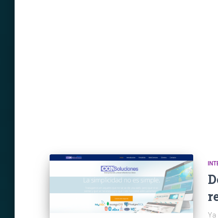
INT
D
r
Ya 