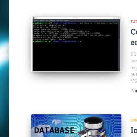
TU
C
e
SQu
con
res
pue
MSS
Po
LIN
I