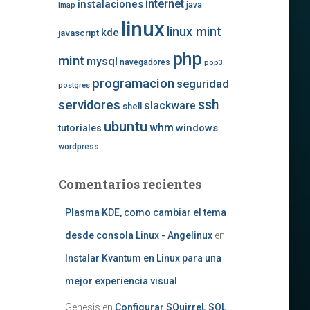
internet
instalaciones
java
imap
linux
linux mint
kde
javascript
php
mint
mysql
navegadores
pop3
programacion
seguridad
postgres
ssh
servidores
slackware
shell
ubuntu
whm
windows
tutoriales
wordpress
Comentarios recientes
Plasma KDE, como cambiar el tema
desde consola Linux - Angelinux
en
Instalar Kvantum en Linux para una
mejor experiencia visual
Genesis
en
Configurar SQuirreL SQL