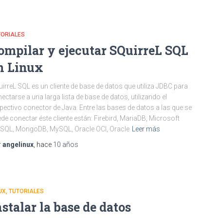
TORIALES
ompilar y ejecutar SQuirreL SQL
n Linux
irreL SQL es un cliente de base de datos que utiliza JDBC para
ectarse a una larga lista de base de datos, utilizando el
pectivo conector de Java. Entre las bases de datos a las que se
de conectar éste cliente están: Firebird, MariaDB, Microsoft
QL, MongoDB, MySQL, Oracle OCI, Oracle
Leer más
r
angelinux
, hace
10 años
UX
TUTORIALES
nstalar la base de datos