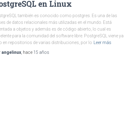
ostgreSQL en Linux
tgreSQL también es conocido como postgres. Es una de las
es de datos relacionales más utilizadas en el mundo. Está
entada a objetos y además es de código abierto, lo cual es
elente para la comunidad del software libre. PostgreSQL viene ya
to en repositorios de varias distribuciones, por lo
Leer más
r
angelinux
, hace
15 años