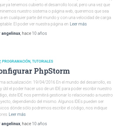
que ya tenemos cubierto el desarrollo local, pero una vez que
minemos nuestro sistema o página web, queremos que sea
ta en cualquier parte del mundo y con una velocidad de carga
ptable. El poder ver nuestra página en
Leer más
r
angelinux
, hace
10 años
P
PROGRAMACIÓN
TUTORIALES
onfigurar PhpStorm
ima actualización: 19/04/2016 En el mundo del desarrollo, es
 útil el poder hacer uso de un IDE para poder escribir nuestro
igo, éste IDE nos permitirá gestionar lo relacionado a nuestro
yecto, dependiendo del mismo. Algunos IDEs pueden ser
icos dónde sólo podremos escribir el código, nos indique
ores
Leer más
r
angelinux
, hace
10 años