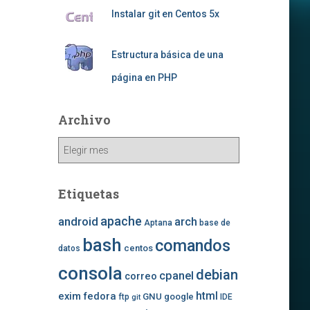
Instalar git en Centos 5x
Estructura básica de una
página en PHP
Archivo
Archivo
Etiquetas
apache
android
arch
Aptana
base de
bash
comandos
centos
datos
consola
debian
cpanel
correo
exim
fedora
html
GNU
google
ftp
IDE
git