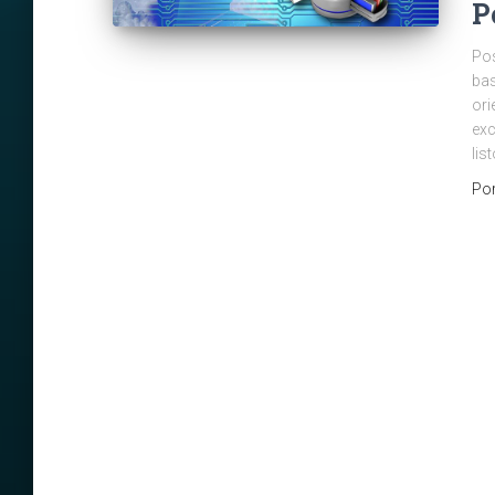
P
Pos
bas
ori
exc
lis
Po