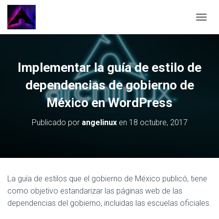
CAMBI
Implementar la guía de estilo de
dependencias de gobierno de
México en WordPress
Publicado por
angelinux
en
18 octubre, 2017
La guía de estilos que el gobierno de México publicó, tiene
como objetivo estandarizar las páginas web de las
dependencias del gobierno, incluidas las escuelas oficiales.