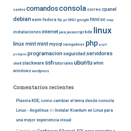
consola
comandos
cpanel
correo
centos
debian
exim
fedora
html
GNU
google
ftp
IDE
git
imap
linux
internet
instalaciones
kde
javascript
java
php
mint
linux mint
mysql
navegadores
pop3
programacion
servidores
seguridad
postgres
ubuntu
ssh
slackware
whm
tutoriales
shell
windows
wordpress
Comentarios recientes
Plasma KDE, como cambiar el tema desde consola
Linux - Angelinux
en
Instalar Kvantum en Linux para
una mejor experiencia visual