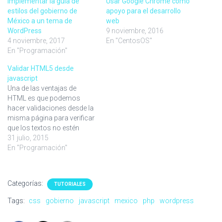
Implementar la guía de
Usar Google Chrome como
estilos del gobierno de
apoyo para el desarrollo
México a un tema de
web
WordPress
9 noviembre, 2016
4 noviembre, 2017
En "CentosOS"
En "Programación"
Validar HTML5 desde
javascript
Una de las ventajas de
HTML es que podemos
hacer validaciones desde la
misma página para verificar
que los textos no estén
vacíos, o que un elemento
31 julio, 2015
sea numérico, por ejemplo.
En "Programación"
El problema consiste en que
esa validación es a través
de un formulario de HTML;
Categorías:
TUTORIALES
si queremos utilizar ajax o
javascript…
Tags:
css
gobierno
javascript
mexico
php
wordpress