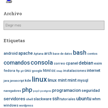
Archivo
Archivo
Etiquetas
bash
apache
android
arch
centos
Aptana
base de datos
consola
comandos
debian
cpanel
correo
exim
internet
fedora
html
instalaciones
GNU
google
ftp
IDE
git
imap
linux
mint
linux mint
mysql
kde
javascript
java
php
programacion
seguridad
navegadores
pop3
postgres
ubuntu
ssh
servidores
slackware
whm
tutoriales
shell
windows
wordpress