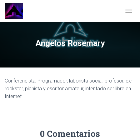
CAMBI
Angelos Rosemary
Conferencista, Programador, laborista social, profesor, ex-
rockstar, pianista y escritor amateur, intentado ser libre en
Internet.
0 Comentarios