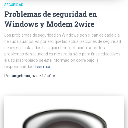
SEGURIDAD
Problemas de seguridad en
Windows y Modem 2wire
Los problemas de seguridad en Windows son el pan de cada día
de sus usuarios, es por ello que las actualizaciones de seguridad
deben ser instaladas La siguiente información sobre los
problemas de seguridad es mostrada sólo para fines educativos,
el uso inapropiado de ésta información corre bajo la
responsabilidad
Leer más
Por
angelinux
, hace
17 años