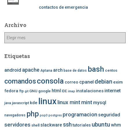
contactos de emergencia
Archivo
Archivo
Etiquetas
bash
apache
android
arch
centos
Aptana
base de datos
consola
comandos
debian
cpanel
correo
exim
internet
fedora
html
instalaciones
GNU
google
ftp
IDE
git
imap
linux
mint
linux mint
mysql
kde
javascript
java
php
programacion
seguridad
navegadores
pop3
postgres
ubuntu
ssh
servidores
slackware
whm
tutoriales
shell