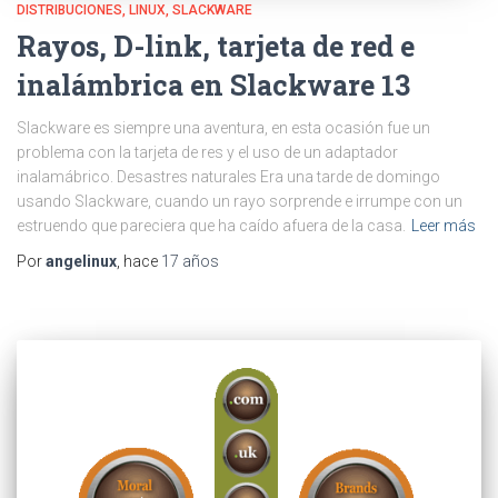
DISTRIBUCIONES
LINUX
SLACKWARE
Rayos, D-link, tarjeta de red e
inalámbrica en Slackware 13
Slackware es siempre una aventura, en esta ocasión fue un
problema con la tarjeta de res y el uso de un adaptador
inalamábrico. Desastres naturales Era una tarde de domingo
usando Slackware, cuando un rayo sorprende e irrumpe con un
estruendo que pareciera que ha caído afuera de la casa.
Leer más
Por
angelinux
, hace
17 años