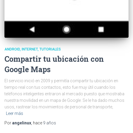
ANDROID
INTERNET
TUTORIALES
Compartir tu ubicación con
Google Maps
El servicio inició en 2009 y permitía compartir tu ubicación en
tiempo real con tus contactos, esto fue muy útil cuando los
teléfonos inteligentes entraron al mercado puesto que mostraba
nuestra movilidad en un mapa de Google. Se le ha dado muchos
usos, rastrear los movimientos de personal de transporte,
Leer más
Por
angelinux
, hace
9 años