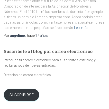
Puede estar cambiando el futuro de los com ICANN significa
Corporación de Internet para la Asignación de Nombres y
Números. En el 2010 liberó los nombres de dominio. Por ejemplo
si tienes un dominio llamado empresa.com. Ahora podrás crear
páginas asignándolas como ventas.empresa, o soporte.empresa.
Las empresas mas pequeñas se favorecerán
Leer más
Por
angelinux
, hace
17 años
Suscríbete al blog por correo electrónico
Introduce tu correo electrónico para suscribirte a este blog y
recibir avisos de nuevas entradas.
Dirección
de
correo
electrónico
SUSCRIBIRSE