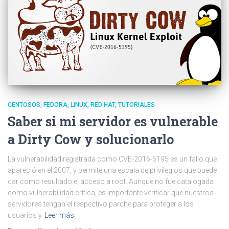
CENTOSOS
FEDORA
LINUX
RED HAT
TUTORIALES
Saber si mi servidor es vulnerable
a Dirty Cow y solucionarlo
La vulnerabilidad registrada como CVE-2016-5195 es un fallo que
apareció en el 2007, y permite una escala de privilegios que puede
dar como resultado el acceso a root. Aunque no fue catalogada
como vulnerabilidad crítica, es importante verificar que nuestros
servidores tengan el respectivo parche para proteger a los
usuarios y
Leer más