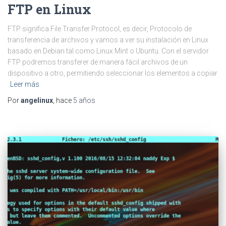
FTP en Linux
FTP significa File Transfer Protocol, es decir, Protocolo de
transferencia de archivos y vamos a ver su instalación en Linux
basado en Debian tal como Linux Mint o Ubuntu. Con el servidor
FTP podremos transferer de manera fácil archivos de un
dispositivo a otro, permitiendo seleccionar los elementos a copiar
Leer más
Por
angelinux
, hace
5 años