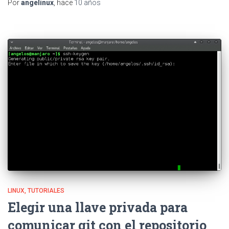
Por
angelinux
, hace
10 años
LINUX
TUTORIALES
Elegir una llave privada para
comunicar git con el repositorio