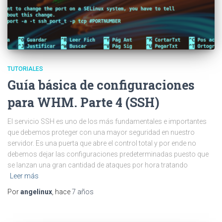
TUTORIALES
Guía básica de configuraciones
para WHM. Parte 4 (SSH)
El servicio SSH es uno de los más fundamentales e importantes
que debemos proteger con una mayor seguridad en nuestro
servidor. Es una puerta que abre el control total y por ende no
debemos dejar las configuraciones predeterminadas puesto que
se lanzan una gran cantidad de ataques por hora tratando
Leer más
Por
angelinux
, hace
7 años