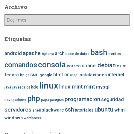
Archivo
Archivo
Etiquetas
bash
apache
android
arch
centos
Aptana
base de datos
consola
comandos
debian
cpanel
correo
exim
internet
fedora
html
instalaciones
GNU
google
ftp
IDE
git
imap
linux
mint
linux mint
mysql
kde
javascript
java
php
programacion
seguridad
navegadores
pop3
postgres
ubuntu
ssh
servidores
slackware
whm
tutoriales
shell
windows
wordpress