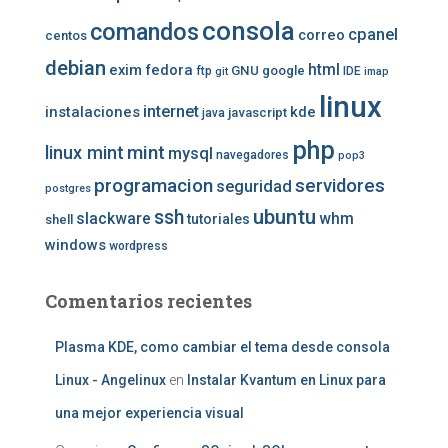
consola
comandos
cpanel
correo
centos
debian
exim
fedora
html
GNU
google
ftp
IDE
git
imap
linux
internet
instalaciones
kde
javascript
java
php
mint
linux mint
mysql
navegadores
pop3
programacion
servidores
seguridad
postgres
ubuntu
ssh
slackware
whm
tutoriales
shell
windows
wordpress
Comentarios recientes
Plasma KDE, como cambiar el tema desde consola
Linux - Angelinux
en
Instalar Kvantum en Linux para
una mejor experiencia visual