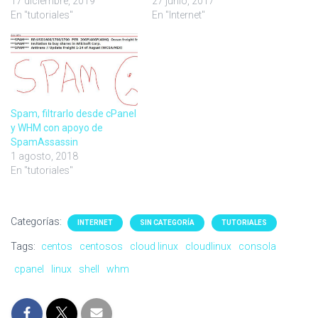
17 diciembre, 2019
27 junio, 2017
En "tutoriales"
En "Internet"
Spam, filtrarlo desde cPanel
y WHM con apoyo de
SpamAssassin
1 agosto, 2018
En "tutoriales"
Categorías:
INTERNET
SIN CATEGORÍA
TUTORIALES
Tags:
centos
centosos
cloud linux
cloudlinux
consola
cpanel
linux
shell
whm