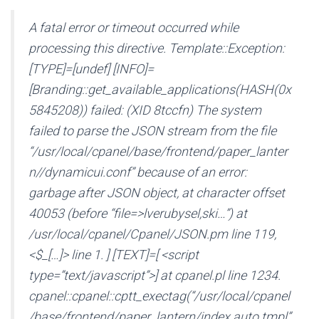
A fatal error or timeout occurred while
processing this directive. Template::Exception:
[TYPE]=[undef] [INFO]=
[Branding::get_available_applications(HASH(0x
5845208)) failed: (XID 8tccfn) The system
failed to parse the JSON stream from the file
“/usr/local/cpanel/base/frontend/paper_lanter
n//dynamicui.conf” because of an error:
garbage after JSON object, at character offset
40053 (before “file=>lverubysel,ski…”) at
/usr/local/cpanel/Cpanel/JSON.pm line 119,
<$_[…]> line 1. ] [TEXT]=[ <script
type=”text/javascript”>] at cpanel.pl line 1234.
cpanel::cpanel::cptt_exectag(“/usr/local/cpanel
/base/frontend/paper_lantern/index.auto.tmpl”,