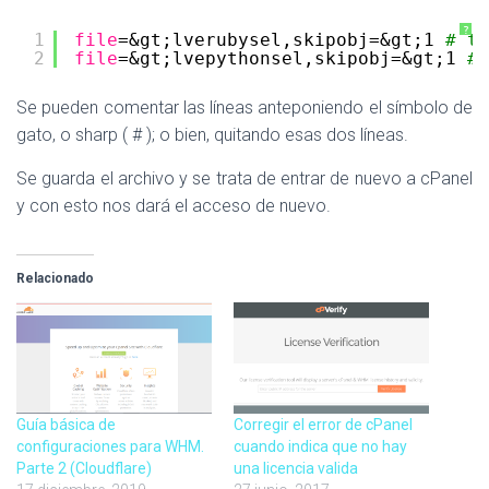
?
1
file
=&gt;lverubysel,skipobj=&gt;1 
# th
2
file
=&gt;lvepythonsel,skipobj=&gt;1 
# 
Se pueden comentar las líneas anteponiendo el símbolo de
gato, o sharp ( # ); o bien, quitando esas dos líneas.
Se guarda el archivo y se trata de entrar de nuevo a cPanel
y con esto nos dará el acceso de nuevo.
Relacionado
Guía básica de
Corregir el error de cPanel
configuraciones para WHM.
cuando indica que no hay
Parte 2 (Cloudflare)
una licencia valida