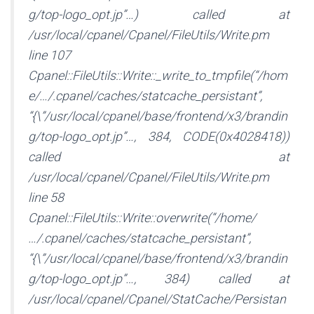
g/top-logo_opt.jp”…) called at
/usr/local/cpanel/Cpanel/FileUtils/Write.pm
line 107
Cpanel::FileUtils::Write::_write_to_tmpfile(“/hom
e/…/.cpanel/caches/statcache_persistant”,
“{\”/usr/local/cpanel/base/frontend/x3/brandin
g/top-logo_opt.jp”…, 384, CODE(0x4028418))
called at
/usr/local/cpanel/Cpanel/FileUtils/Write.pm
line 58
Cpanel::FileUtils::Write::overwrite(“/home/
…/.cpanel/caches/statcache_persistant”,
“{\”/usr/local/cpanel/base/frontend/x3/brandin
g/top-logo_opt.jp”…, 384) called at
/usr/local/cpanel/Cpanel/StatCache/Persistan