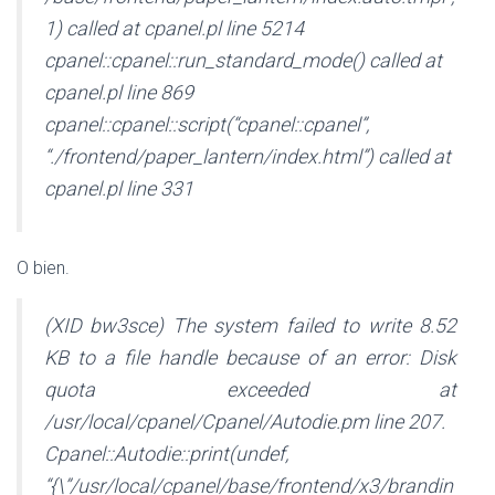
1) called at cpanel.pl line 5214
cpanel::cpanel::run_standard_mode() called at
cpanel.pl line 869
cpanel::cpanel::script(“cpanel::cpanel”,
“./frontend/paper_lantern/index.html”) called at
cpanel.pl line 331
O bien.
(XID bw3sce) The system failed to write 8.52
KB to a file handle because of an error: Disk
quota exceeded at
/usr/local/cpanel/Cpanel/Autodie.pm line 207.
Cpanel::Autodie::print(undef,
“{\”/usr/local/cpanel/base/frontend/x3/brandin