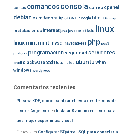
consola
comandos
cpanel
correo
centos
debian
exim
fedora
html
GNU
google
ftp
IDE
git
imap
linux
internet
instalaciones
kde
javascript
java
php
mint
linux mint
mysql
navegadores
pop3
programacion
servidores
seguridad
postgres
ubuntu
ssh
slackware
whm
tutoriales
shell
windows
wordpress
Comentarios recientes
Plasma KDE, como cambiar el tema desde consola
Linux - Angelinux
en
Instalar Kvantum en Linux para
una mejor experiencia visual
Genesis
en
Configurar SQuirreL SQL para conectar a