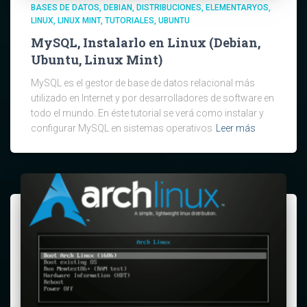
BASES DE DATOS
DEBIAN
DISTRIBUCIONES
ELEMENTARYOS
LINUX
LINUX MINT
TUTORIALES
UBUNTU
MySQL, Instalarlo en Linux (Debian,
Ubuntu, Linux Mint)
MySQL es el gestor de base de datos relacional más
utilizado en Internet y por desarrolladores de software en
todo el mundo. En éste tutorial se verá como instalar y
configurar MySQL en sistemas operativos
Leer más