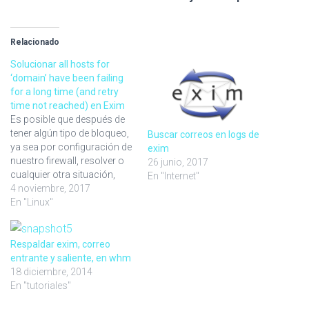
Relacionado
Solucionar all hosts for
‘domain’ have been failing
for a long time (and retry
time not reached) en Exim
Es posible que después de
tener algún tipo de bloqueo,
Buscar correos en logs de
ya sea por configuración de
exim
nuestro firewall, resolver o
26 junio, 2017
cualquier otra situación,
En "Internet"
sigamos sin poder enviar un
4 noviembre, 2017
correo a uno o varios
En "Linux"
dominios, obteniendo
inmediatamente un correo
de error además del log de
Respaldar exim, correo
exigrep con la sigueinte
entrante y saliente, en whm
leyenda all hosts…
18 diciembre, 2014
En "tutoriales"