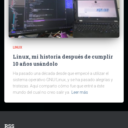
LINUX
Linux, mi historia después de cumplir
10 años usándolo
Ha pasado una década desde que empecé a utilizar el
sistema operativo GNU/Linux, y se ha pasado alegrías y
tristezas. Aquí comparto cómo fue que entré a éste
mundo del cual no creo salir ya.
Leer más
RSS