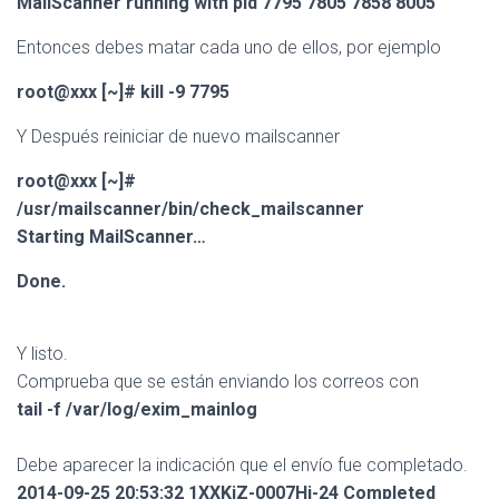
MailScanner running with pid 7795 7805 7858 8005
Entonces debes matar cada uno de ellos, por ejemplo
root@xxx [~]# kill -9 7795
Y Después reiniciar de nuevo mailscanner
root@xxx [~]#
/usr/mailscanner/bin/check_mailscanner
Starting MailScanner…
Done.
Y listo.
Comprueba que se están enviando los correos con
tail -f /var/log/exim_mainlog
Debe aparecer la indicación que el envío fue completado.
2014-09-25 20:53:32 1XXKiZ-0007Hj-24 Completed