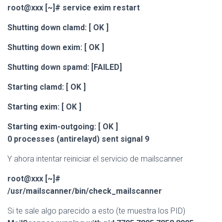
root@xxx [~]# service exim restart
Shutting down clamd: [ OK ]
Shutting down exim: [ OK ]
Shutting down spamd: [FAILED]
Starting clamd: [ OK ]
Starting exim: [ OK ]
Starting exim-outgoing: [ OK ]
0 processes (antirelayd) sent signal 9
Y ahora intentar reiniciar el servicio de mailscanner
root@xxx [~]#
/usr/mailscanner/bin/check_mailscanner
Si te sale algo parecido a esto (te muestra los PID)