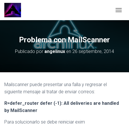
CAMBI
Problema con MailScanner
Publicado por
angelinux
en
26 septiembre, 2014
Mailscanner puede presentar una falla y regresar el
siguiente mensaje al tratar de enviar correos:
R=defer_router defer (-1): All deliveries are handled
by MailScanner
Para solucionarlo se debe reiniciar exim