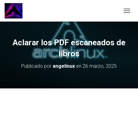
CAMBI
Aclarar los PDF escaneados de
libros
Publicado por
angelinux
en
26 marzo, 2025