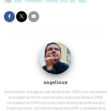
Tags:
bash
comandos
consola
linux
pdf
sepia
angelinux
Desarrollador de páginas web desde el año 2000 y con experiencia
en programación de sistemas para empresas desde el 2008;
cofundador de CONSoluciones; autor del blog de software libre
“Angelinux-slack”; docente en maestría en UPAV y fundador de la