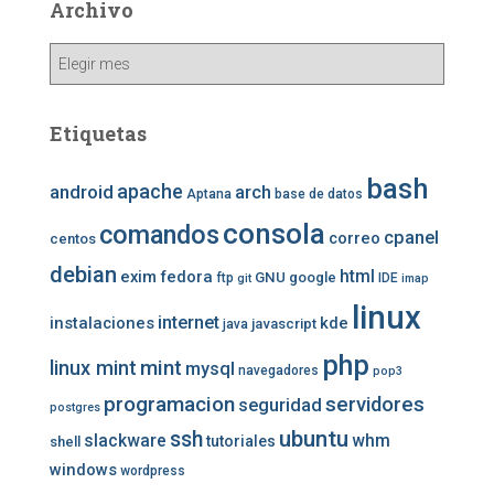
Archivo
Archivo
Etiquetas
bash
apache
android
arch
Aptana
base de datos
consola
comandos
cpanel
correo
centos
debian
exim
fedora
html
GNU
google
ftp
IDE
git
imap
linux
internet
instalaciones
kde
javascript
java
php
mint
linux mint
mysql
navegadores
pop3
programacion
servidores
seguridad
postgres
ubuntu
ssh
slackware
whm
tutoriales
shell
windows
wordpress