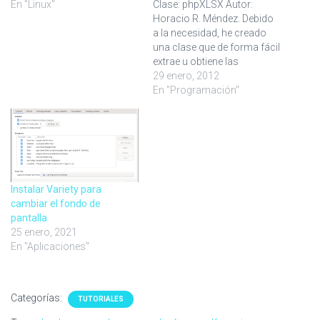
En "Linux"
Clase: phpXLSX Autor:
Horacio R. Méndez. Debido
a la necesidad, he creado
una clase que de forma fácil
extrae u obtiene las
imágenes que contiene un
29 enero, 2012
archivo de Excel 2007.
En "Programación"
Puedes descargarla de
aquí https://sourceforge.net
/projects/phpxlsx/ La clase
se llama phpXLSX. Contiene
los siguientes métodos:
Obtener la lista de hojas.
Instalar Variety para
Obtener solo…
cambiar el fondo de
pantalla
25 enero, 2021
En "Aplicaciones"
Categorías:
TUTORIALES