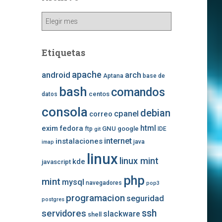
Archivo
Etiquetas
apache
android
arch
Aptana
base de
bash
comandos
centos
datos
consola
debian
cpanel
correo
exim
fedora
html
GNU
google
ftp
IDE
git
internet
instalaciones
java
imap
linux
linux mint
kde
javascript
php
mint
mysql
navegadores
pop3
programacion
seguridad
postgres
ssh
servidores
slackware
shell