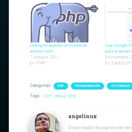
Debug en apache sin modificar
Usar Google 
archivo conf
para el desarr
7 octubre, 2011
9 noviembre, 
En "PHP"
En "CentosOS
Categorías:
PHP
PROGRAMACIÓN
TUTORIALES
Tags:
conf
debug
php
angelinux
Desarrollador de páginas web des