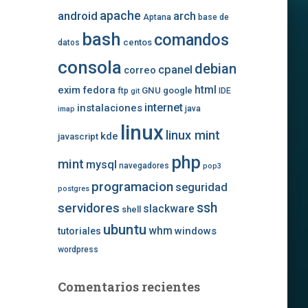
apache
android
arch
Aptana
base de
bash
comandos
centos
datos
consola
debian
cpanel
correo
exim
fedora
html
GNU
google
ftp
IDE
git
internet
instalaciones
java
imap
linux
linux mint
kde
javascript
php
mint
mysql
navegadores
pop3
programacion
seguridad
postgres
ssh
servidores
slackware
shell
ubuntu
whm
windows
tutoriales
wordpress
Comentarios recientes