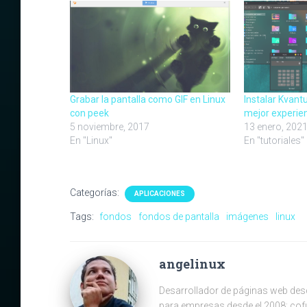
Grabar la pantalla como GIF en Linux
Instalar Kvant
con peek
mejor experien
5 noviembre, 2017
13 enero, 202
En "Linux"
En "tutoriales"
Categorías:
APLICACIONES
Tags:
fondos
fondos de pantalla
imágenes
linux
angelinux
Desarrollador de páginas web des
para empresas desde el 2008; cofu