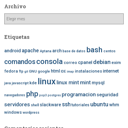
Archivo
Archivo
Etiquetas
bash
apache
android
arch
centos
Aptana
base de datos
consola
comandos
debian
cpanel
correo
exim
internet
fedora
html
instalaciones
GNU
google
ftp
IDE
git
imap
linux
mint
linux mint
mysql
kde
javascript
java
php
programacion
seguridad
navegadores
pop3
postgres
ubuntu
ssh
servidores
slackware
whm
tutoriales
shell
windows
wordpress