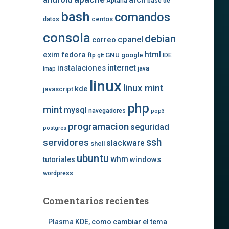
Aptana
base de
bash
comandos
centos
datos
consola
debian
cpanel
correo
exim
fedora
html
GNU
google
ftp
IDE
git
internet
instalaciones
java
imap
linux
linux mint
kde
javascript
php
mint
mysql
navegadores
pop3
programacion
seguridad
postgres
ssh
servidores
slackware
shell
ubuntu
whm
windows
tutoriales
wordpress
Comentarios recientes
Plasma KDE, como cambiar el tema