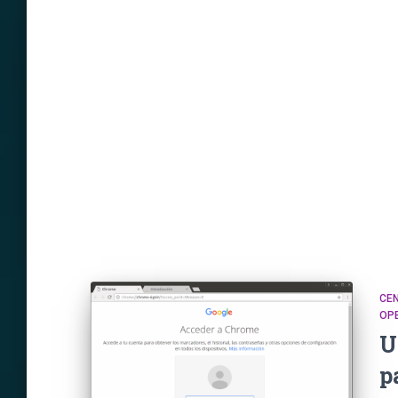
CE
OP
U
p