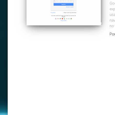
Goo
exp
usa
nav
no 
Po