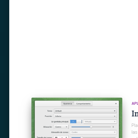
AP
I
Pla
las