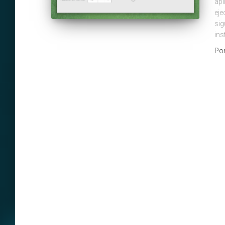
apl
eje
sig
ins
Po