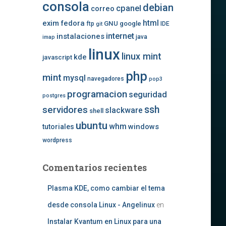
consola
debian
cpanel
correo
exim
fedora
html
GNU
google
ftp
IDE
git
internet
instalaciones
java
imap
linux
linux mint
kde
javascript
php
mint
mysql
navegadores
pop3
programacion
seguridad
postgres
ssh
servidores
slackware
shell
ubuntu
whm
windows
tutoriales
wordpress
Comentarios recientes
Plasma KDE, como cambiar el tema
desde consola Linux - Angelinux
en
Instalar Kvantum en Linux para una