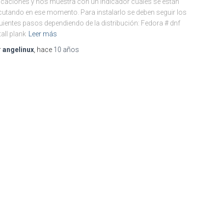
icaciones y nos muestra con un indicador cuáles se están
cutando en ese momento. Para instalarlo se deben seguir los
uientes pasos dependiendo de la distribución: Fedora # dnf
tall plank
Leer más
r
angelinux
, hace
10 años