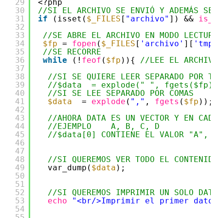
29
<?php
30
//SI EL ARCHIVO SE ENVIÓ Y ADEMÁS SE 
31
if
(isset(
$_FILES
[
"archivo"
]) && 
is_u
32
33
//SE ABRE EL ARCHIVO EN MODO LECTURA
34
$fp
= 
fopen
(
$_FILES
[
'archivo'
][
'tmp_
35
//SE RECORRE
36
while
(!
feof
(
$fp
)){ 
//LEE EL ARCHIVO
37
38
//SI SE QUIERE LEER SEPARADO POR TA
39
//$data  = explode(" ", fgets($fp))
40
//SI SE LEE SEPARADO POR COMAS
41
$data
= 
explode
(
","
, 
fgets
(
$fp
));
42
43
//AHORA DATA ES UN VECTOR Y EN CADA
44
//EJEMPLO    A, B, C, D
45
//$data[0] CONTIENE EL VALOR "A", $
46
47
48
//SI QUEREMOS VER TODO EL CONTENIDO
49
var_dump(
$data
);
50
51
52
//SI QUEREMOS IMPRIMIR UN SOLO DATO
53
echo
"<br/>Imprimir el primer dato
54
55