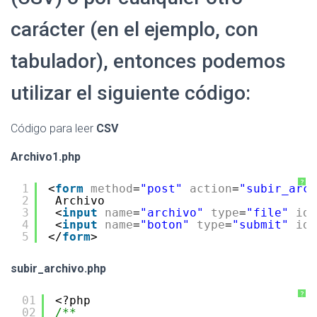
carácter (en el ejemplo, con
tabulador), entonces podemos
utilizar el siguiente código:
Código para leer
CSV
Archivo1.php
?
1
<
form
method
=
"post"
action
=
"subir_arch
2
Archivo
3
<
input
name
=
"archivo"
type
=
"file"
id
=
4
<
input
name
=
"boton"
type
=
"submit"
id
=
5
</
form
>
subir_archivo.php
?
01
<?php
02
/**