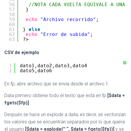
56
//NOTA CADA VUELTA EQUIVALE A UNA L
57
} 
58
59
echo
"Archivo recorrido"
;
60
61
} 
else
62
echo
"Error de subida"
;
63
?> 
CSV de ejemplo
?
1
dato1,dato2,dato3,dato4
2
dato5,dato6
En fp, abre archivo que se envía desde el archivo 1.
Data primero obtiene todo el texto que está en fp
[$data =
fgets($fp)]
.
Después se hace un explode a data, es decir, se vectorizan
los valores que se encuentran separados por lo que quiera
el usuario
[$data = explode(” “, $data = fgets($fp))]
y se