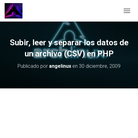
CAMBI
Subir, leer y separar los datos de
un archivo (CSV) en PHP
Publicado por
angelinux
en
30 diciembre, 2009