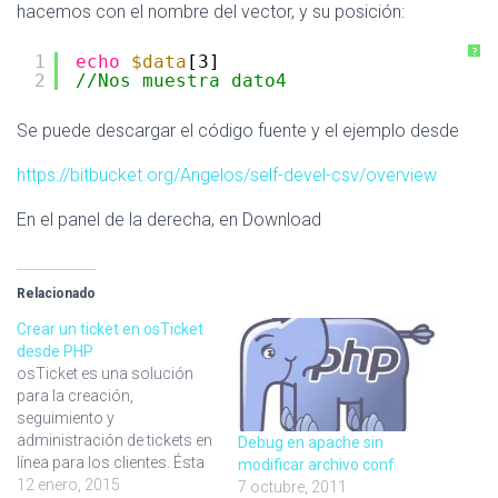
hacemos con el nombre del vector, y su posición:
?
1
echo
$data
[3]
2
//Nos muestra dato4
Se puede descargar el código fuente y el ejemplo desde
https://bitbucket.org/Angelos/self-devel-csv/overview
En el panel de la derecha, en Download
Relacionado
Crear un ticket en osTicket
desde PHP
osTicket es una solución
para la creación,
seguimiento y
administración de tickets en
Debug en apache sin
línea para los clientes. Ésta
modificar archivo conf
herramienta es una de las
12 enero, 2015
7 octubre, 2011