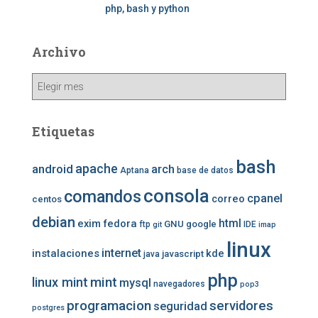
php, bash y python
Archivo
Archivo
Etiquetas
bash
apache
android
arch
Aptana
base de datos
consola
comandos
cpanel
correo
centos
debian
exim
fedora
html
GNU
google
ftp
IDE
git
imap
linux
internet
instalaciones
kde
javascript
java
php
mint
linux mint
mysql
navegadores
pop3
programacion
servidores
seguridad
postgres