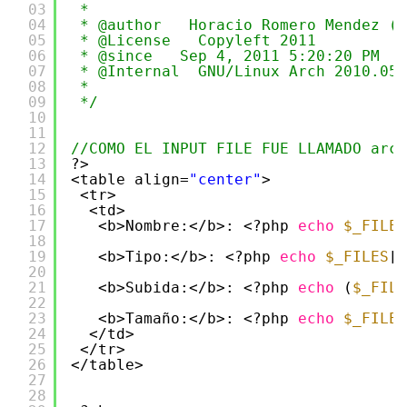
03
*
04
* @author   Horacio Romero Mendez (a
05
* @License   Copyleft 2011
06
* @since   Sep 4, 2011 5:20:20 PM
07
* @Internal  GNU/Linux Arch 2010.05 
08
* 
09
*/
10
11
12
//COMO EL INPUT FILE FUE LLAMADO arch
13
?>
14
<table align=
"center"
>
15
<tr>
16
<td>
17
<b>Nombre:</b>: <?php 
echo
$_FILES
18
19
<b>Tipo:</b>: <?php 
echo
$_FILES
[
"
20
21
<b>Subida:</b>: <?php 
echo
(
$_FILE
22
23
<b>Tamaño:</b>: <?php 
echo
$_FILES
24
</td>
25
</tr>
26
</table>
27
28