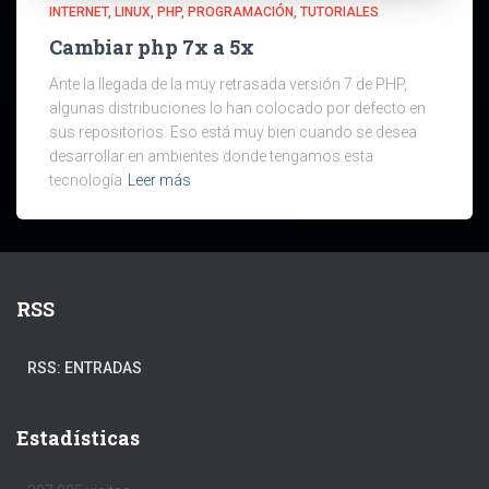
INTERNET
LINUX
PHP
PROGRAMACIÓN
TUTORIALES
Cambiar php 7x a 5x
Ante la llegada de la muy retrasada versión 7 de PHP,
algunas distribuciones lo han colocado por defecto en
sus repositorios. Eso está muy bien cuando se desea
desarrollar en ambientes donde tengamos esta
tecnología
Leer más
RSS
RSS: ENTRADAS
Estadísticas