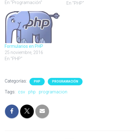
famosas, pero no es muy
En "Programación"
En "PHP"
cómodo para el cliente tener
que ir a la página en donde
se encuentre almacenado
dicho sistema, iniciar
sesión, y generar el…
Formularios en PHP
25 noviembre, 2016
En "PHP"
Categorías:
PHP
PROGRAMACIÓN
Tags:
csv
php
programacion