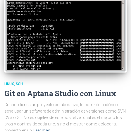
LINUX
SSH
Git en Aptana Studio con Linux
Cuando tienes un proyecto colaborativo, lo correcto o idóneo
sería usar un software de administración de versiones como SVN,
CVS o Git. No es objetivode éste post el ver cual es el mejor o los
pros y contras de cada uno, sino el mostrar como colocar tu
proyecto en un
Leer más