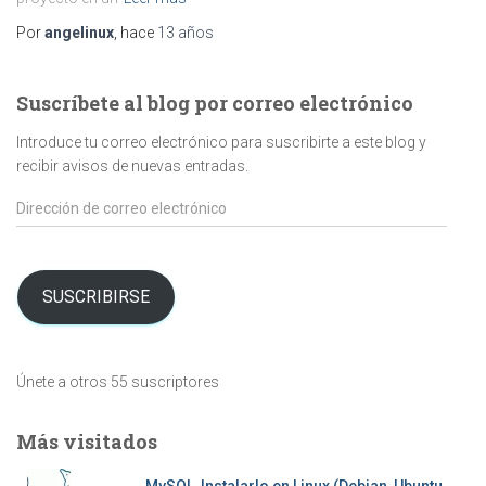
Por
angelinux
, hace
13 años
Suscríbete al blog por correo electrónico
Introduce tu correo electrónico para suscribirte a este blog y
recibir avisos de nuevas entradas.
Dirección
de
correo
electrónico
SUSCRIBIRSE
Únete a otros 55 suscriptores
Más visitados
MySQL, Instalarlo en Linux (Debian, Ubuntu,