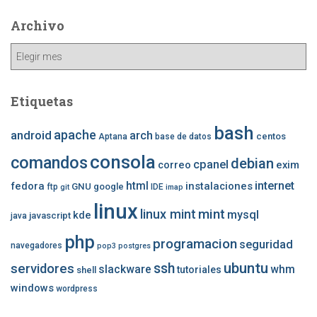
Archivo
Archivo
Etiquetas
bash
apache
android
arch
centos
Aptana
base de datos
consola
comandos
debian
cpanel
correo
exim
internet
fedora
html
instalaciones
GNU
google
ftp
IDE
git
imap
linux
mint
linux mint
mysql
kde
javascript
java
php
programacion
seguridad
navegadores
pop3
postgres
ubuntu
ssh
servidores
slackware
whm
tutoriales
shell
windows
wordpress