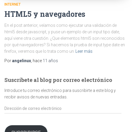
INTERNET
HTML5 y navegadores
En el post anterior, veíamos como ejecutar una validación de
html5 desde javascript, y puse un ejemplo de un input tipo date,
aquí viene otra cuestión. ¿Que elementos html5 son reconocidos
por qué navegadores? Si hacemos la prueba de input type date en
firefox, veremos que lo trata como un
Leer más
Por
angelinux
, hace
11 años
Suscríbete al blog por correo electrónico
Introduce tu correo electrónico para suscribirte a este blog y
recibir avisos de nuevas entradas.
Dirección
de
correo
electrónico