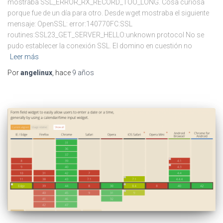
mostraba SSL_ERROR_RX_RECORD_TOO_LONG. Cosa curiosa
porque fue de un día para otro. Desde wget mostraba el siguiente
mensaje: OpenSSL: error:140770FC:SSL
routines:SSL23_GET_SERVER_HELLO:unknown protocol No se
pudo establecer la conexión SSL. El domino en cuestión no
Leer más
Por
angelinux
, hace
9 años