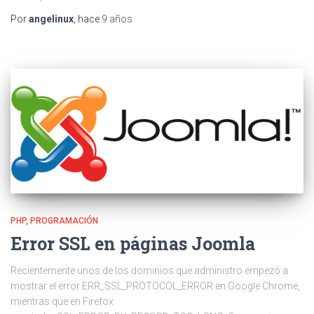
Por
angelinux
, hace
9 años
PHP
PROGRAMACIÓN
Error SSL en páginas Joomla
Recientemente unos de los dominios que administro empezó a
mostrar el error ERR_SSL_PROTOCOL_ERROR en Google Chrome,
mientras que en Firefox