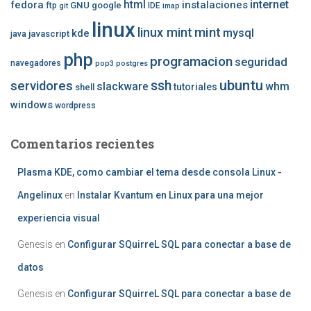
internet
fedora
html
instalaciones
GNU
google
ftp
IDE
git
imap
linux
mint
linux mint
mysql
kde
javascript
java
php
programacion
seguridad
navegadores
pop3
postgres
ubuntu
ssh
servidores
slackware
whm
tutoriales
shell
windows
wordpress
Comentarios recientes
Plasma KDE, como cambiar el tema desde consola Linux -
Angelinux
en
Instalar Kvantum en Linux para una mejor
experiencia visual
Genesis
en
Configurar SQuirreL SQL para conectar a base de
datos
Genesis
en
Configurar SQuirreL SQL para conectar a base de