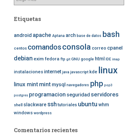
Etiquetas
bash
apache
android
arch
Aptana
base de datos
consola
comandos
cpanel
correo
centos
debian
exim
fedora
html
GNU
google
ftp
IDE
git
imap
linux
internet
instalaciones
kde
javascript
java
php
mint
linux mint
mysql
navegadores
pop3
programacion
servidores
seguridad
postgres
ubuntu
ssh
slackware
whm
tutoriales
shell
windows
wordpress
Comentarios recientes