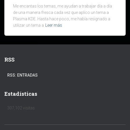
Me encantas los temas, me ayudan a trabajar día a día
de una manera fresca cada vez que aplico un tema a
Plasma KDE. Hasta hace poco, me había resignado a
utilizar un tema a
Leer más
RSS
RSS: ENTRADAS
Estadísticas
307,102 visitas