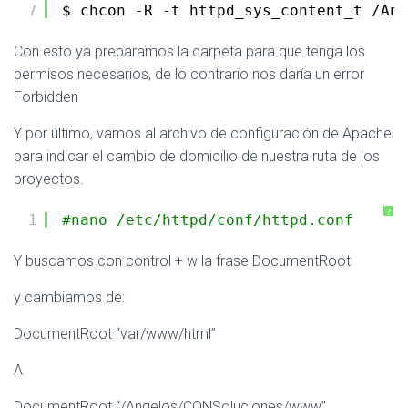
7
$ chcon -R -t httpd_sys_content_t 
/Ang
Con esto ya preparamos la carpeta para que tenga los
permisos necesarios, de lo contrario nos daría un error
Forbidden
Y por último, vamos al archivo de configuración de Apache
para indicar el cambio de domicilio de nuestra ruta de los
proyectos.
?
1
#nano /etc/httpd/conf/httpd.conf
Y buscamos con control + w la frase DocumentRoot
y cambiamos de:
DocumentRoot “var/www/html”
A
DocumentRoot “/Angelos/CONSoluciones/www”