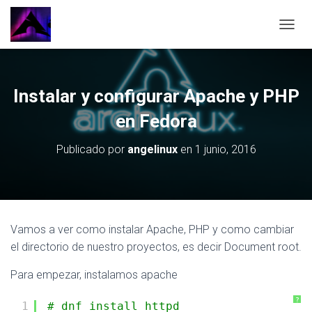
CAMBI
Instalar y configurar Apache y PHP
en Fedora
Publicado por
angelinux
en
1 junio, 2016
Vamos a ver como instalar Apache, PHP y como cambiar
el directorio de nuestro proyectos, es decir Document root.
Para empezar, instalamos apache
?
1
# dnf install httpd