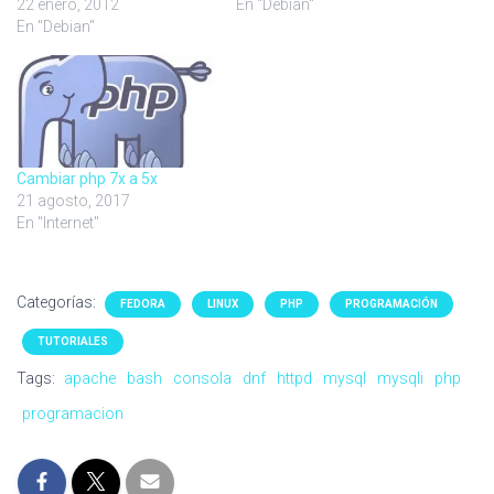
22 enero, 2012
En "Debian"
En "Debian"
Cambiar php 7x a 5x
21 agosto, 2017
En "Internet"
Categorías:
FEDORA
LINUX
PHP
PROGRAMACIÓN
TUTORIALES
Tags:
apache
bash
consola
dnf
httpd
mysql
mysqli
php
programacion