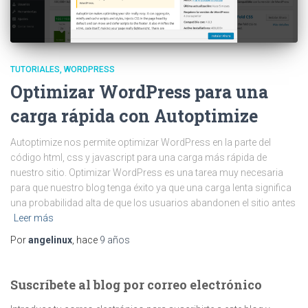
TUTORIALES
WORDPRESS
Optimizar WordPress para una
carga rápida con Autoptimize
Autoptimize nos permite optimizar WordPress en la parte del
código html, css y javascript para una carga más rápida de
nuestro sitio. Optimizar WordPress es una tarea muy necesaria
para que nuestro blog tenga éxito ya que una carga lenta significa
una probabilidad alta de que los usuarios abandonen el sitio antes
Leer más
Por
angelinux
, hace
9 años
Suscríbete al blog por correo electrónico