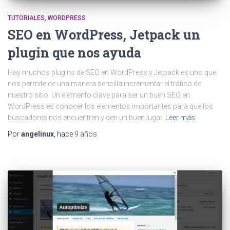
TUTORIALES
WORDPRESS
SEO en WordPress, Jetpack un
plugin que nos ayuda
Hay muchos plugins de SEO en WordPress y Jetpack es uno que
nos permite de una manera sencilla incrementar el tráfico de
nuestro sitio. Un elemento clave para ser un buen SEO en
WordPress es conocer los elementos importantes para que los
buscadores nos encuentren y den un buen lugar
Leer más
Por
angelinux
, hace
9 años