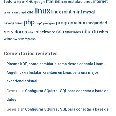
internet
fedora
html
instalaciones
GNU
google
ftp
IDE
git
imap
linux
mint
linux mint
mysql
kde
javascript
java
php
programacion
seguridad
navegadores
pop3
postgres
ubuntu
ssh
servidores
slackware
whm
tutoriales
shell
windows
wordpress
Comentarios recientes
Plasma KDE, como cambiar el tema desde consola Linux -
Angelinux
en
Instalar Kvantum en Linux para una mejor
experiencia visual
Genesis
en
Configurar SQuirreL SQL para conectar a base de
datos
Genesis
en
Configurar SQuirreL SQL para conectar a base de