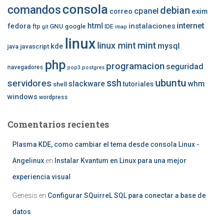
consola
comandos
debian
cpanel
correo
exim
internet
fedora
html
instalaciones
GNU
google
ftp
IDE
git
imap
linux
mint
linux mint
mysql
kde
javascript
java
php
programacion
seguridad
navegadores
pop3
postgres
ubuntu
ssh
servidores
slackware
whm
tutoriales
shell
windows
wordpress
Comentarios recientes
Plasma KDE, como cambiar el tema desde consola Linux -
Angelinux
en
Instalar Kvantum en Linux para una mejor
experiencia visual
Genesis
en
Configurar SQuirreL SQL para conectar a base de
datos