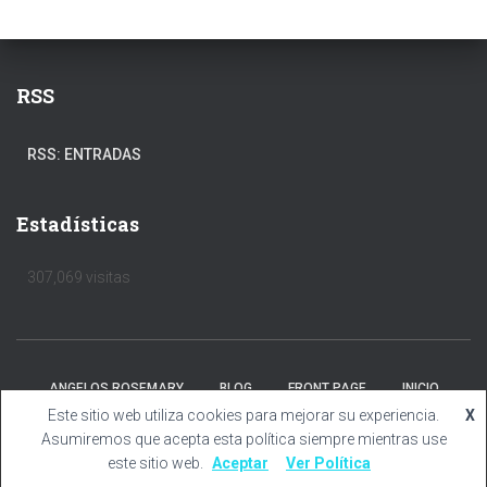
RSS
RSS: ENTRADAS
Estadísticas
307,069 visitas
ANGELOS ROSEMARY
BLOG
FRONT PAGE
INICIO
Este sitio web utiliza cookies para mejorar su experiencia.
X
Hestia | Desarrollado por
ThemeIsle
Asumiremos que acepta esta política siempre mientras use
este sitio web.
Aceptar
Ver Política