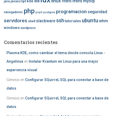
mint
linux mint
mysql
kde
javascript
java
php
programacion
seguridad
navegadores
pop3
postgres
ubuntu
ssh
servidores
slackware
whm
tutoriales
shell
windows
wordpress
Comentarios recientes
Plasma KDE, como cambiar el tema desde consola Linux -
Angelinux
en
Instalar Kvantum en Linux para una mejor
experiencia visual
Genesis
en
Configurar SQuirreL SQL para conectar a base de
datos
Genesis
en
Configurar SQuirreL SQL para conectar a base de
datos