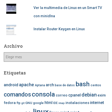
Ver la multimedia de Linux en un Smart TV
con minidlna
Instalar Router Keygen en Linux
Archivo
Archivo
Etiquetas
bash
apache
android
arch
centos
Aptana
base de datos
consola
comandos
debian
cpanel
correo
exim
internet
fedora
html
instalaciones
GNU
google
ftp
IDE
git
imap
linux