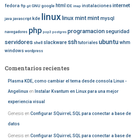
internet
fedora
html
instalaciones
GNU
google
ftp
IDE
git
imap
linux
mint
linux mint
mysql
kde
javascript
java
php
programacion
seguridad
navegadores
pop3
postgres
ubuntu
ssh
servidores
slackware
whm
tutoriales
shell
windows
wordpress
Comentarios recientes
Plasma KDE, como cambiar el tema desde consola Linux -
Angelinux
en
Instalar Kvantum en Linux para una mejor
experiencia visual
Genesis
en
Configurar SQuirreL SQL para conectar a base de
datos
Genesis
en
Configurar SQuirreL SQL para conectar a base de