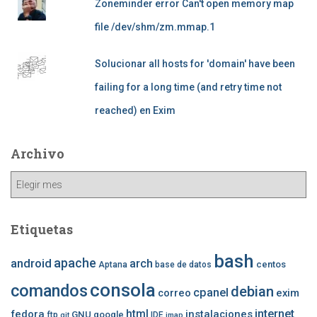
Zoneminder error Can't open memory map
file /dev/shm/zm.mmap.1
Solucionar all hosts for 'domain' have been
failing for a long time (and retry time not
reached) en Exim
Archivo
Archivo
Etiquetas
bash
apache
android
arch
centos
Aptana
base de datos
consola
comandos
debian
cpanel
correo
exim
internet
fedora
html
instalaciones
GNU
google
ftp
IDE
git
imap