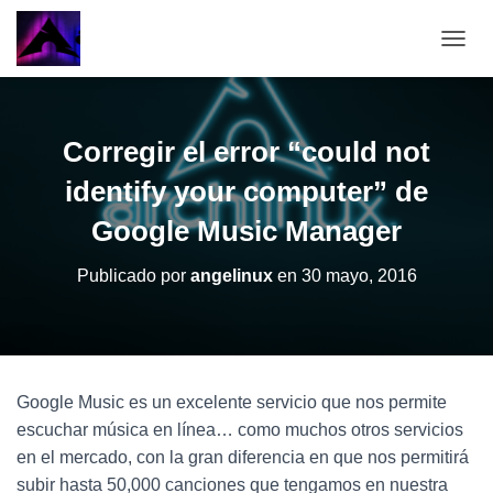
CAMB
Corregir el error “could not
identify your computer” de
Google Music Manager
Publicado por
angelinux
en
30 mayo, 2016
Google Music es un excelente servicio que nos permite
escuchar música en línea… como muchos otros servicios
en el mercado, con la gran diferencia en que nos permitirá
subir hasta 50,000 canciones que tengamos en nuestra