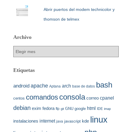
Abrir puertos del modem technicolor y
thomson de telmex
Archivo
Archivo
Etiquetas
bash
apache
android
arch
Aptana
base de datos
consola
comandos
cpanel
correo
centos
debian
html
exim
fedora
GNU
google
ftp
IDE
git
imap
linux
internet
instalaciones
kde
javascript
java