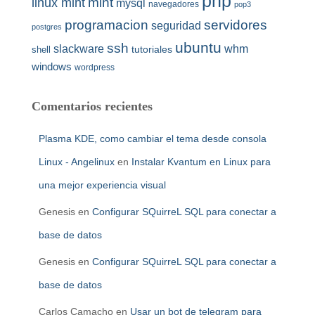
php
mint
linux mint
mysql
navegadores
pop3
programacion
servidores
seguridad
postgres
ubuntu
ssh
slackware
whm
tutoriales
shell
windows
wordpress
Comentarios recientes
Plasma KDE, como cambiar el tema desde consola
Linux - Angelinux
en
Instalar Kvantum en Linux para
una mejor experiencia visual
Genesis
en
Configurar SQuirreL SQL para conectar a
base de datos
Genesis
en
Configurar SQuirreL SQL para conectar a
base de datos
Carlos Camacho
en
Usar un bot de telegram para