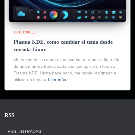
TUTORIALES
Plasma KDE, como cambiar el tema desde
consola Linux
Me encantas los temas, me ayudan a trabajar día a día
de una manera fresca cada vez que aplico un tema a
Plasma KDE. Hasta hace poco, me había resignado a
utilizar un tema a
Leer más
RSS
RSS: ENTRADAS