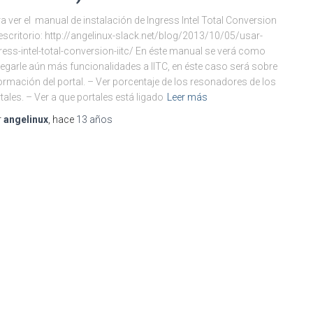
a ver el manual de instalación de Ingress Intel Total Conversion
escritorio: http://angelinux-slack.net/blog/2013/10/05/usar-
ress-intel-total-conversion-iitc/ En éste manual se verá como
egarle aún más funcionalidades a IITC, en éste caso será sobre
ormación del portal. – Ver porcentaje de los resonadores de los
tales. – Ver a que portales está ligado
Leer más
r
angelinux
, hace
13 años