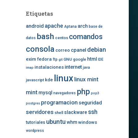
Etiquetas
apache
android
arch
Aptana
base de
bash
comandos
centos
datos
consola
debian
cpanel
correo
exim
fedora
html
GNU
google
ftp
IDE
git
internet
instalaciones
java
imap
linux
linux mint
kde
javascript
php
mint
mysql
navegadores
pop3
programacion
seguridad
postgres
ssh
servidores
slackware
shell
ubuntu
whm
windows
tutoriales
wordpress