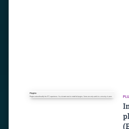
PLU
I
p
(