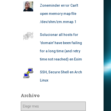
Zoneminder error Can't
open memory map file
/dev/shm/zm.mmap.1
Solucionar all hosts for
'domain' have been failing
for a long time (and retry
time not reached) en Exim
SSH, Secure Shell en Arch
Linux
Archivo
Archivo