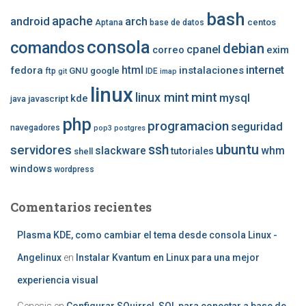
bash
apache
android
arch
centos
Aptana
base de datos
consola
comandos
debian
cpanel
correo
exim
internet
fedora
html
instalaciones
GNU
google
ftp
IDE
git
imap
linux
mint
linux mint
mysql
kde
javascript
java
php
programacion
seguridad
navegadores
pop3
postgres
ubuntu
ssh
servidores
slackware
whm
tutoriales
shell
windows
wordpress
Comentarios recientes
Plasma KDE, como cambiar el tema desde consola Linux -
Angelinux
en
Instalar Kvantum en Linux para una mejor
experiencia visual
Genesis
en
Configurar SQuirreL SQL para conectar a base de