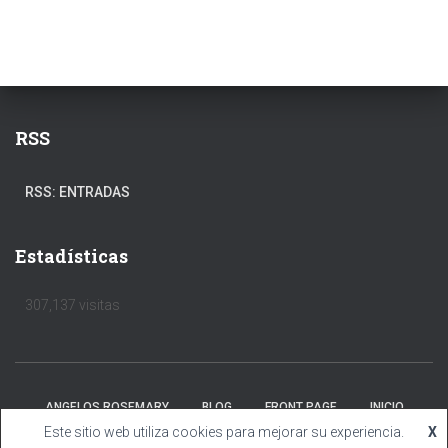
RSS
RSS: ENTRADAS
Estadísticas
307,137 visitas
ANGELOS ROSEMARY
BLOG
FRONT PAGE
INICIO
Este sitio web utiliza cookies para mejorar su experiencia.
X