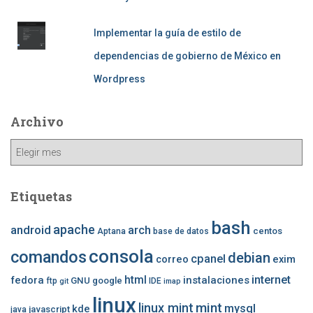
Implementar la guía de estilo de
dependencias de gobierno de México en
Wordpress
Archivo
Archivo
Etiquetas
bash
apache
android
arch
centos
Aptana
base de datos
consola
comandos
debian
cpanel
correo
exim
internet
fedora
html
instalaciones
GNU
google
ftp
IDE
git
imap
linux
mint
linux mint
mysql
kde
javascript
java