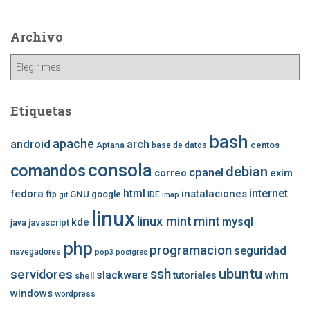
Archivo
Archivo
Etiquetas
bash
apache
android
arch
centos
Aptana
base de datos
consola
comandos
debian
cpanel
correo
exim
internet
fedora
html
instalaciones
GNU
google
ftp
IDE
git
imap
linux
mint
linux mint
mysql
kde
javascript
java
php
programacion
seguridad
navegadores
pop3
postgres
ubuntu
ssh
servidores
slackware
whm
tutoriales
shell
windows
wordpress