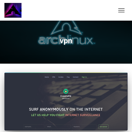
CAMBI
vpn