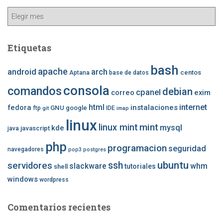
Archivo
Etiquetas
bash
apache
android
arch
centos
Aptana
base de datos
consola
comandos
debian
cpanel
correo
exim
internet
fedora
html
instalaciones
GNU
google
ftp
IDE
git
imap
linux
mint
linux mint
mysql
kde
javascript
java
php
programacion
seguridad
navegadores
pop3
postgres
ubuntu
ssh
servidores
slackware
whm
tutoriales
shell
windows
wordpress
Comentarios recientes