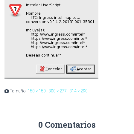
Tamaño:
150 × 150
|
300 × 277
|
314 × 290
0 Comentarios