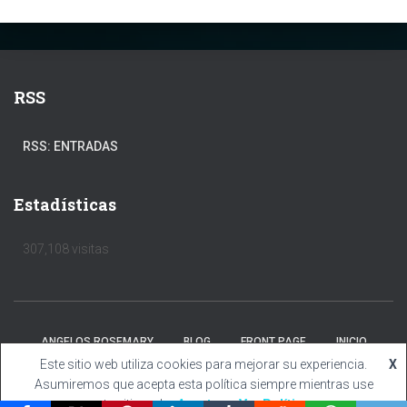
RSS
RSS: ENTRADAS
Estadísticas
307,108 visitas
ANGELOS ROSEMARY
BLOG
FRONT PAGE
INICIO
Este sitio web utiliza cookies para mejorar su experiencia.
X
Hestia | Desarrollado por
ThemeIsle
Asumiremos que acepta esta política siempre mientras use
este sitio web.
Aceptar
Ver Política