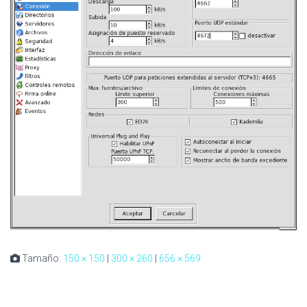
Tamaño:
150 × 150
|
300 × 260
|
656 × 569