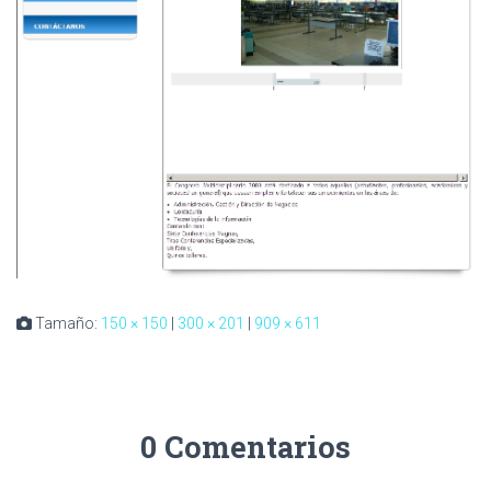
Tamaño:
150 × 150
|
300 × 201
|
909 × 611
0 Comentarios