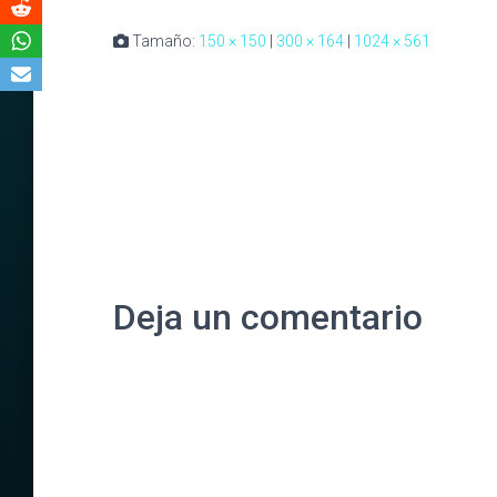
Tamaño:
150 × 150
|
300 × 164
|
1024 × 561
Deja un comentario