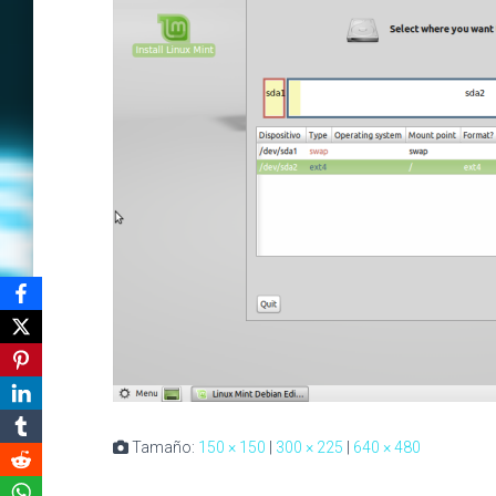
Tamaño:
150 × 150
|
300 × 225
|
640 × 480