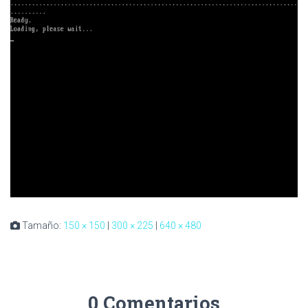
Tamaño:
150 × 150
|
300 × 225
|
640 × 480
0 Comentarios